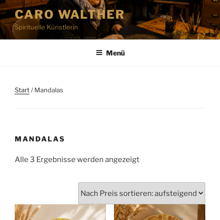
Zum
CARO WALTHER
Inhalt
Spirituelle Künstlerin
springen
Menü
Start
/ Mandalas
MANDALAS
Nach
Alle 3 Ergebnisse werden angezeigt
Preis
sortiert:
aufsteigend