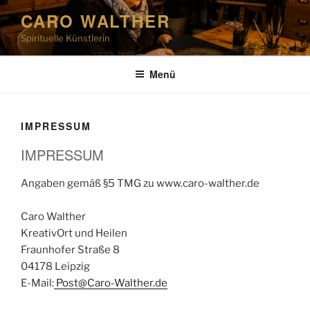
Zum
CARO WALTHER
Inhalt
Spirituelle Künstlerin
springen
Menü
IMPRESSUM
IMPRESSUM
Angaben gemäß §5 TMG zu www.caro-walther.de
Caro Walther
KreativOrt und Heilen
Fraunhofer Straße 8
04178 Leipzig
E-Mail:
Post@Caro-Walther.de