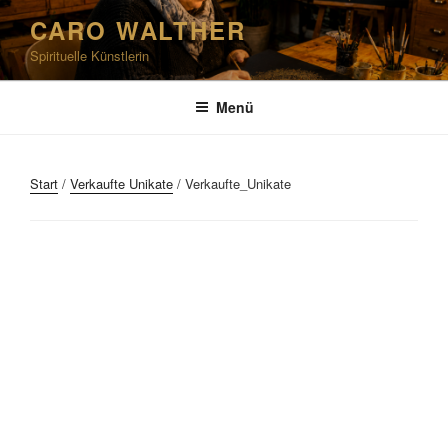
Zum
CARO WALTHER
Inhalt
Spirituelle Künstlerin
springen
Menü
Start
/
Verkaufte Unikate
/ Verkaufte_Unikate